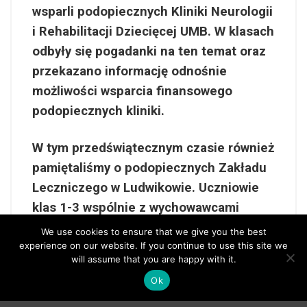
wsparli podopiecznych Kliniki Neurologii
i Rehabilitacji Dziecięcej UMB. W klasach
odbyły się pogadanki na ten temat oraz
przekazano informację odnośnie
możliwości wsparcia finansowego
podopiecznych kliniki.
W tym przedświątecznym czasie również
pamiętaliśmy o podopiecznych Zakładu
Leczniczego w Ludwikowie. Uczniowie
klas 1-3 wspólnie z wychowawcami
przygotowali w prezencie dla seniorów
We use cookies to ensure that we give you the best
experience on our website. If you continue to use this site we
pięknie przystrojone „szyszkowe”
will assume that you are happy with it.
choineczki, które w dniu 13 listopada
Ok
zostały im podarowane. Były nie tylko