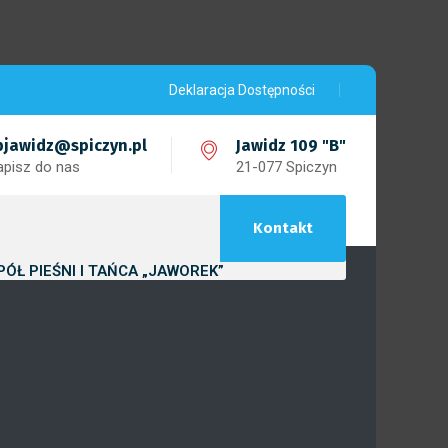
Deklaracja Dostępności
pjawidz@spiczyn.pl
Jawidz 109 "B"
apisz do nas
21-077 Spiczyn
Kontakt
PÓŁ PIEŚNI I TAŃCA „JAWOREK”