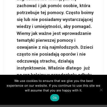
zachować i jak pomóc osobie, która
potrzebuje tej pomocy. Często boimy
się lub nie posiadamy wystarczającej
wiedzy i umiejętności, aby pomagać.
Wiemy jak ważne jest wprowadzanie
tematyki pierwszej pomocy i
oswajanie z nią najmłodszych. Dzieci
często nie posiadają oporów i nie
odczuwają strachu, działają
instynktownie. Właśnie dlatego już
po raz kolejny w przedszkolu odbyły
We use cookies to ensure that we give you the best
się
zajęcia z udzielania pierwszej
experience on our website. If you continue to use this site we
pomocy przedmedycznej.
Dzieci
will assume that you are happy with it.
mogły poczuć się jak mali ratownicy.
Ok
Utrwaliły procedury zachowania się w