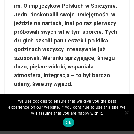
im. Olimpijczyków Polskich w Spiczynie.
Jedni doskonalili swoje umiejętności w
jeździe na nartach, inni po raz pierwszy
próbowali swych sił w tym sporcie. Tych
drugich szkolił pan Leszek i po kilka
godzinach wszyscy intensywnie już
szusowali. Warunki sprzyjające, śniegu
dużo, piękne widoki, wspaniała
atmosfera, integracja – to był bardzo
udany, świetny wyjazd.
We use cookies to ensure that we give you the best
experience on our website. If you continue to use this site we
will assume that you are happy with it.
Ok