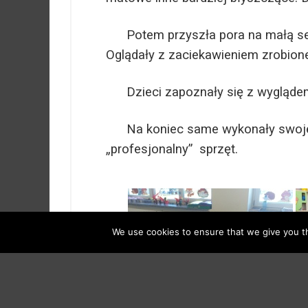
Potem przyszła pora na małą sesj
Oglądały z zaciekawieniem zrobione
Dzieci zapoznały się z wyglądem 
Na koniec same wykonały swoje wł
„profesjonalny” sprzęt.
We use cookies to ensure that we give you th