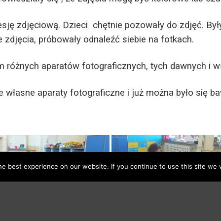
ę zdjęciową. Dzieci chętnie pozowały do zdjęć. Był
 zdjęcia, próbowały odnaleźć siebie na fotkach.
różnych aparatów fotograficznych, tych dawnych i w
asne aparaty fotograficzne i już można było się ba
e best experience on our website. If you continue to use this site we w