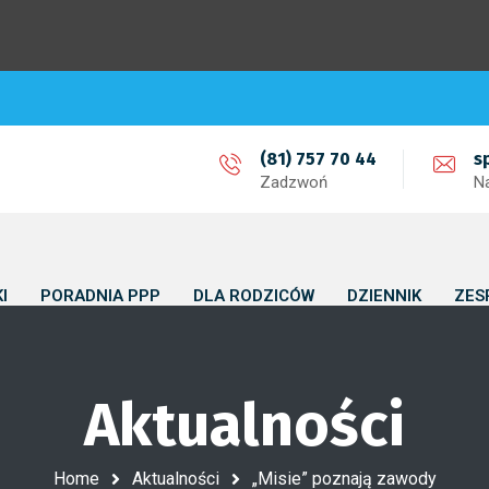
(81) 757 70 44
s
Zadzwoń
N
I
PORADNIA PPP
DLA RODZICÓW
DZIENNIK
ZES
Aktualności
Home
Aktualności
„Misie” poznają zawody