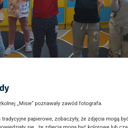
ody
kolnej „Misie” poznawały zawód fotografa.
a tradycyjne papierowe, zobaczyły, że zdjęcia mogą by
owiedziały się , że zdjęcia mogą być kolorowe lub czar