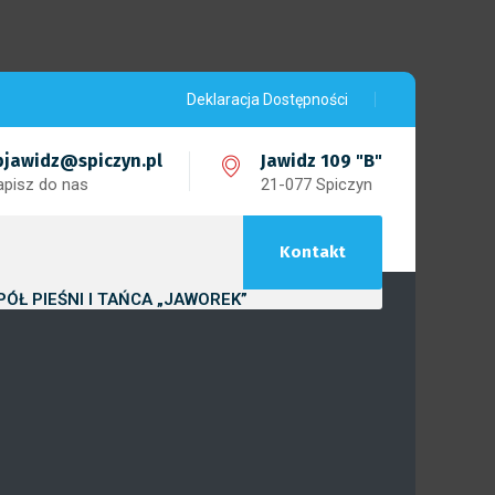
Deklaracja Dostępności
pjawidz@spiczyn.pl
Jawidz 109 "B"
apisz do nas
21-077 Spiczyn
Kontakt
PÓŁ PIEŚNI I TAŃCA „JAWOREK”