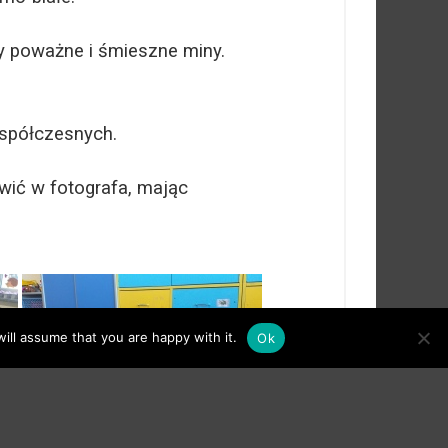
y poważne i śmieszne miny.
spółczesnych.
wić w fotografa, mając
ill assume that you are happy with it.
Ok