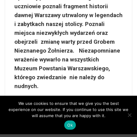
uczniowie poznali fragment historii
dawnej Warszawy utrwalony w legendach
i zabytkach naszej stolicy. Poznali
miejsca niezwykłych wydarzeń oraz
obejrzeli zmianę warty przed Grobem
Nieznanego Żołnierza. Niezapomniane
wrażenie wywarło na wszystkich
Muzeum Powstania Warszawskiego,
którego zwiedzanie nie należy do
nudnych.
Wycieczka zdecydowanie należała do
We use cookies to ensure that we give you the best
experience on our website. If you continue to use this site we
udanych ( patrz zdjęcia 😊)!!
will assume that you are happy with it.
Ok