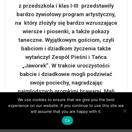
z przedszkola i klas I-III przedstawiły
bardzo żywiołowy program artystyczny,
na który złożyły się bardzo wzruszające
wiersze i piosenki, a także pokazy
taneczne. Wyjątkowym gościom, czyli
babciom i dziadkom życzenia także
wytańczył Zespół Pieśni i Tańca
„Jaworek”. W trakcie uroczystości
babcie i dziadkowie mogli podziwiać
swoje pociechy, nagradzając
najmłodszych gromkimi brawami. Mali
artyści z przejęciem odtwarzali swoje
We use cookies to ensure that we give you the best
experience on our website. If you continue to use this site we
role, a czcigodni goście ze wzruszeniem
will assume that you are happy with it.
odbierali cieplutkie, miłe życzenia.
Ok