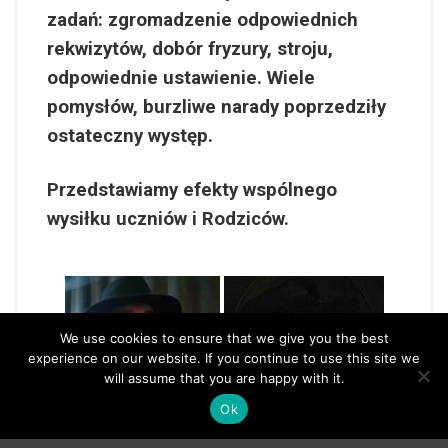
zadań: zgromadzenie odpowiednich
rekwizytów, dobór fryzury, stroju,
odpowiednie ustawienie. Wiele
pomysłów, burzliwe narady poprzedziły
ostateczny występ.
Przedstawiamy efekty wspólnego
wysiłku uczniów i Rodziców.
We use cookies to ensure that we give you the best
experience on our website. If you continue to use this site we
will assume that you are happy with it.
Ok